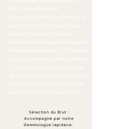
d'obtenir une grande qualité à la
taille. Cela nécessite un
apprentissage très approfondi de la
gemmologie (minéralogie ,clivage
,axe de croissance ,réfraction
,inclusions, fractures possibles, perte
à la taille,traitements etc...) et réservé
à ceux qui ont une grande epérience.
Ci dessous une liste non exhaustive
de quelques Bruts mais qui permet de
vous faire une idée de nos choix et
des possibilités actuelles de tailles.
Sélection du Brut :
Accompagné par notre
Gemmologue lapidaire: