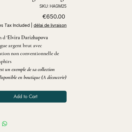
SKU: HAGM25
Price
€650.00
es Tax Included
|
délai de livraison
 d '
Elvira Darizhapova
ague argent brut avec
ation non conventionnelle de
saphirs
est un exemple de sa collection
isponible en boutique (A découvrir)
Add to Cart