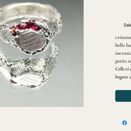
Sal
création
belle b
incrust
petits 
Celle-ci 
bagues d