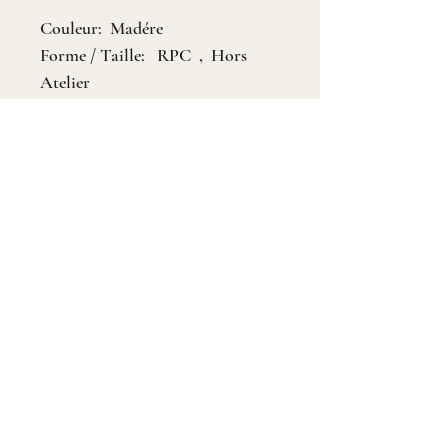
Couleur: Madére
Forme / Taille: RPC , Hors
Atelier
Provenance: nd
Pureté : VVSI
Dimensions:
Poids (ct): 3.7
Traitement: chauffé
06 59 58 06 06
1 rue du cheval blanc 44000 NANTES
Horaires d'ouverture
Dim - Lundi : Fermé