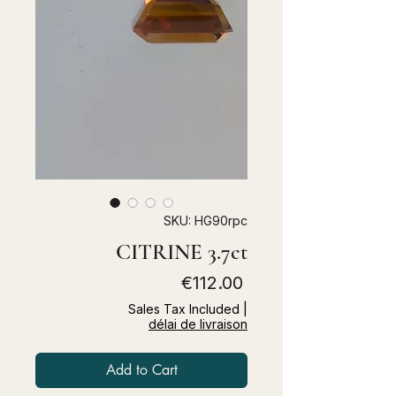
SKU: HG90rpc
CITRINE 3.7ct
Price
€112.00
Sales Tax Included
|
délai de livraison
Add to Cart