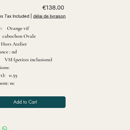
Price
€138.00
es Tax Included
|
délai de livraison
r: Orange vif
: cabochon Ovale
 Hors Atelier
nce : nd
: VSI (petites inclusions)
ions:
ct): 0.59
ent: nc
Add to Cart