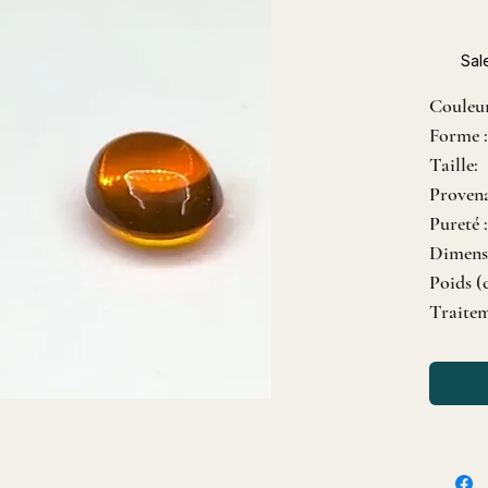
Sal
Couleu
Forme 
Taille:
Provena
Pureté 
Dimens
Poids (
Traitem