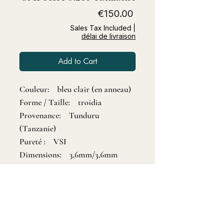
Price
€150.00
Sales Tax Included
|
délai de livraison
Add to Cart
Couleur: bleu clair (en anneau)
Forme / Taille: troidia
Provenance: Tunduru
(Tanzanie)
Pureté : VSI
Dimensions: 3,6mm/3,6mm
Poids (ct): 0,2
Traitement: Naturelle