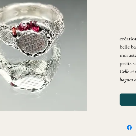
création
belle b
incrust
petits 
Celle-ci 
bagues d