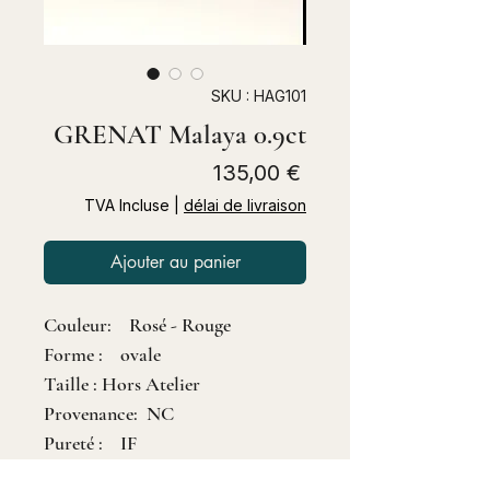
SKU : HAG101
GRENAT Malaya 0.9ct
Prix
135,00 €
TVA Incluse
|
délai de livraison
Ajouter au panier
Couleur: Rosé - Rouge
Forme : ovale
Taille : Hors Atelier
Provenance: NC
Pureté : IF
Dimensions: 6.2 X 4.8 mm