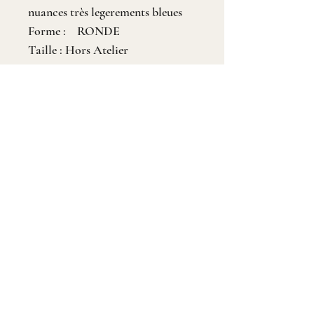
nuances très legerements bleues
Forme : RONDE
Taille : Hors Atelier
Provenance: NC
Pureté : 2 givres à la loupe
Dimensions: D 7mm
Poids (ct): 1.34
Traitement: NC
06 59 58 06 06
1 rue du cheval blanc 44000 NANTES
Horaires d'ouverture
Dim - Lundi : Fermé