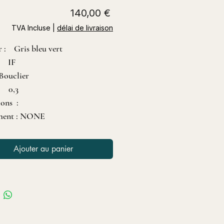
Prix
140,00 €
TVA Incluse
|
délai de livraison
 : Gris bleu vert
 : IF
Bouclier
: 0,3
ions :
ment : NONE
Ajouter au panier