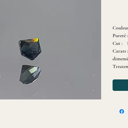
Couleur
Pureté
Cut : 
Carats 
dimens
Treate