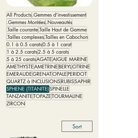
All Products
.Gemmes d'investissement
.Gemmes Montées
.Nouveautés
.Taille courante
.Taille Haut de Gamme
.Tailles complexes
.Tailles en Cabochon
0.1 à 0.5 carats
0.5 à 1 carat
1 à 2.5 carats
2.5 à 5 carats
5 à 25 carats
AGATE
AIGUE MARINE
AMETHYSTE
AMETRINE
BERYL
CITRINE
EMERAUDE
GRENAT
OPALE
PERIDOT
QUARTZ à INCLUSIONS
RUBIS
SAPHIR
SPHENE (TITANITE)
SPINELLE
TANZANITE
TOPAZE
TOURMALINE
ZIRCON
Sort