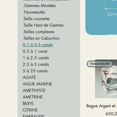
.Gemmes Montées
.Nouveautés
.Taille courante
.Taille Haut de Gamme
.Tailles complexes
.Tailles en Cabochon
0.1 à 0.5 carats
0.5 à 1 carat
1 à 2.5 carats
2.5 à 5 carats
Nouveauté
5 à 25 carats
AGATE
AIGUE MARINE
AMETHYSTE
AMETRINE
BERYL
Aperçu 
Bague Argent et 
CITRINE
Prix
650,0
EMERAUDE