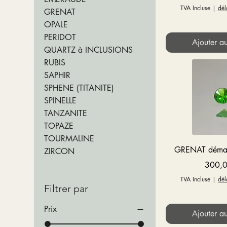
TVA Incluse
|
dél
GRENAT
OPALE
PERIDOT
Ajouter a
QUARTZ à INCLUSIONS
RUBIS
SAPHIR
SPHENE (TITANITE)
SPINELLE
TANZANITE
TOPAZE
TOURMALINE
Aperçu 
GRENAT déman
ZIRCON
Prix
300,0
TVA Incluse
|
dél
Filtrer par
Prix
Ajouter a