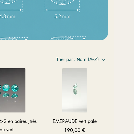
Trier par :
Nom (A-Z)
çu rapide
Aperçu rapide
 en paires ,très
EMERAUDE vert pale
au vert
Prix
190,00 €