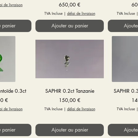
Prix
Pri
650,00 €
60
ai de livraison
TVA Incluse
|
délai de livraison
TVA Incluse
u panier
Ajouter au panier
Ajoute
rapide
Aperçu rapide
Aper
toïde 0.3ct
SAPHIR 0.2ct Tanzanie
SAPHIR 0.
Prix
Pri
0 €
150,00 €
14
ai de livraison
TVA Incluse
|
délai de livraison
TVA Incluse
u panier
Ajouter au panier
Ajoute