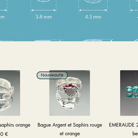
Nouveauté
rapide
Aperçu rapide
Aper
saphirs orange
Bague Argent et Saphirs rouge
EMERAUDE 2x2
et orange
be
0 €