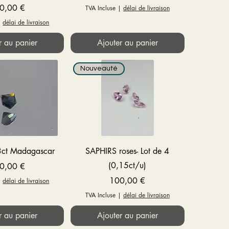
x
0,00 €
TVA Incluse
|
délai de livraison
|
délai de livraison
r au panier
Ajouter au panier
Nouveauté
çu rapide
Aperçu rapide
3ct Madagascar
SAPHIRS roses- Lot de 4
(0,15ct/u)
x
0,00 €
Prix
100,00 €
|
délai de livraison
TVA Incluse
|
délai de livraison
r au panier
Ajouter au panier